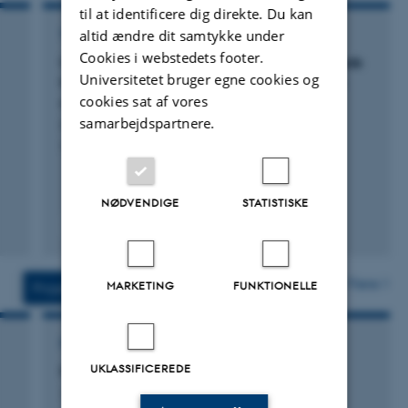
til at identificere dig direkte. Du kan
altid ændre dit samtykke under
TIDSSKRIFTARTIKEL
Cookies i webstedets footer.
Unidimensional and Multidimensional Methods
Universitetet bruger egne cookies og
for Recurrence Quantification Analysis with
cookies sat af vores
crqa
samarbejdspartnere.
Coco, M. +4.
The R Journal
NØDVENDIGE
STATISTISKE
Peer-reviewed
Digital
version
attached
Flere
MARKETING
FUNKTIONELLE
Projekter
Aktiviteter
FORSKNINGSPROJEKT
UKLASSIFICEREDE
MINDLab Organizations project
1. Sep 2009
-
31. Dec 2014