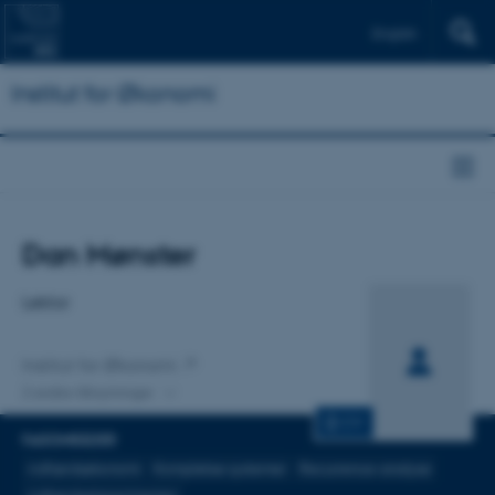
English
Institut for Økonomi
Titel
Dan Mønster
Primær tilknytning
Lektor
Institut for Økonomi
2 andre tilknytninger
CV
FAGOMRÅDER
Adfærdsøkonomi
Komplekse systemer
Recurrence-analyse