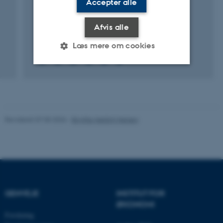
Accepter alle
Afvis alle
Læs mere om cookies
Nødvendige
Statistiske
Marketing
Funktionelle
Uklassificerede
Revideret 07.05.2026
-
Birgitte Højklint Nielsen
Nødvendige cookies hjælper
med at gøre hjemmesiden
brugbar ved at aktivere nogle
grundlæggende funktioner
som navigation mm.
GENVEJE
INSTITUT FOR
Hjemmesiden kan ikke
ØKONOMI
Forskning
fungerer uden disse cookies.