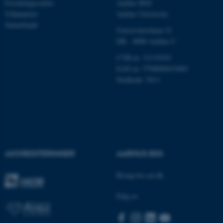
Forskningscentre
Aarhus BSS
Uddannelse
Aarhus University
Samarbejde
Universitetsbyen 51
Navn
Udbyder / Domæne
DK - 8000 Aarhus C
be_typo_user
TYPO3 Association
.au.dk
CVR-nr: 31119103
EAN nr: 5798000419483
Stedkode: 5611
fe_typo_user
Typo3 Association
.au.dk
AKKREDITERINGER
AARHUS BSS
Besøg bss.au.dk
Følg os