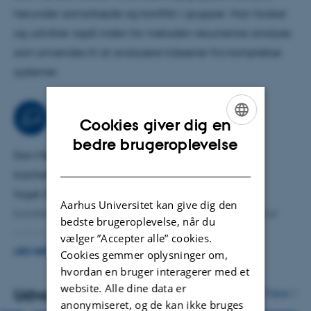
herunder samarbejde og konflikt i grupper. Han forsker
og udvikler også inden for metoden recurrence-analyse,
som anvendes til at analysere tidsserier fra komplekse
systemer.
Uddannelse
Cookies giver dig en
ENGLISH
bedre brugeroplevelse
Dan Mønster underviser i matematik på
DANISH
bacheloruddannelsen i erhvervsøkonomi samt i
faget
Business Psychology Methods
på
Aarhus Universitet kan give dig den
kandidatuddannelsen i
Business Psychology.
Han har
bedste brugeroplevelse, når du
tidligere undervist i en række andre fag som
vælger ”Accepter alle” cookies.
organisationsteori, organisationsadfærd, eksperimentelle
LÆS MERE
Cookies gemmer oplysninger om,
hvordan en bruger interagerer med et
metoder, ikke-lineære metoder, computersimuleringer
website. Alle dine data er
og programmering. Dan har undervist og vejledt på
Udvalgte publikationer
Flere
anonymiseret, og de kan ikke bruges
både bachelor-, kandidat- og ph.d.-niveau.