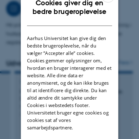
Cookies giver dig en
forskningspotentialet og validiteten ved forskellige
Arbejdsområder
ENGLISH
bedre brugeroplevelse
danske registre og udvikle retningslinjer for
DANISH
pharmakoepidemiologi gennem RECORD-initiativet.
Mit primære arbejdsområde er epidemilogisk forskning i
hudsygdomme ved brug af danske og udenlandske
Aarhus Universitet kan give dig den
registre.
bedste brugeroplevelse, når du
vælger ”Accepter alle” cookies.
Cookies gemmer oplysninger om,
Udvalgte publikationer
Flere
hvordan en bruger interagerer med et
website. Alle dine data er
anonymiseret, og de kan ikke bruges
TIDSSKRIFTARTIKEL
til at identificere dig direkte. Du kan
Risk of Death, Infections, and Hyperthermia in
altid ændre dit samtykke under
Ectodermal Dysplasias: A Nationwide Study
Cookies i webstedets footer.
Herlin, L. +3.
Universitetet bruger egne cookies og
Acta Dermato-Venereologica
cookies sat af vores
samarbejdspartnere.