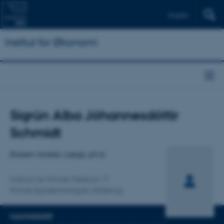
English
Institut for Økonomi
Titel
Sigrún Alba Jóhannesdóttir
Primær tilknytning
Schmidt
Ekstern forsker, Læge, ph.d.
Institut for Klinisk Medicin
Klinisk Epidemiologisk Afdeling
FAGOMRÅDER