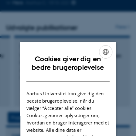
Kopier
Mere
Aarhus C, 1815-222
telefonnummer
Udvalgte publikationer
Flere
WORKING PAPER
ty
Why Does Risk Matter More in Recessions than
Cookies giver dig en
in Expansions?
ENGLISH
bedre brugeroplevelse
Andreasen, M. +3.
DANISH
Institut for Økonomi, Aarhus Universitet
Aarhus Universitet kan give dig den
bedste brugeroplevelse, når du
Digital
vælger ”Accepter alle” cookies.
version
attached
Cookies gemmer oplysninger om,
Projekt
Aktiviteter
hvordan en bruger interagerer med et
website. Alle dine data er