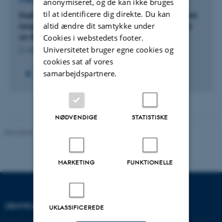
FORSKNINGSPROJEKT
anonymiseret, og de kan ikke bruges
til at identificere dig direkte. Du kan
Explaining the macroeconomic foundation behind
altid ændre dit samtykke under
long-term nominal interest rates and their effects
on the real economy
Cookies i webstedets footer.
Universitetet bruger egne cookies og
2. August 2014
cookies sat af vores
samarbejdspartnere.
NØDVENDIGE
STATISTISKE
Revideret 07.05.2026
-
Birgitte Højklint Nielsen
MARKETING
FUNKTIONELLE
GENVEJE
INSTITUT FOR
UKLASSIFICEREDE
ØKONOMI