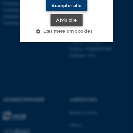
Forskning
Accepter alle
Forskningscentre
Aarhus BSS
Uddannelse
Aarhus University
Afvis alle
Samarbejde
Universitetsbyen 51
Læs mere om cookies
DK - 8000 Aarhus C
CVR-nr: 31119103
EAN nr: 5798000419483
Nødvendige
Statistiske
Marketing
Stedkode: 5611
Funktionelle
Uklassificerede
Nødvendige cookies hjælper
med at gøre hjemmesiden
AKKREDITERINGER
AARHUS BSS
brugbar ved at aktivere nogle
grundlæggende funktioner
Besøg bss.au.dk
som navigation mm.
Følg os
Hjemmesiden kan ikke
fungerer uden disse cookies.