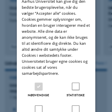
TIDSSKRIFTARTIKEL
W
Aarhus Universitet kan give dig den
bedste brugeroplevelse, når du
Incentivizing social norm elicitation
I
vælger ”Accepter alle” cookies.
E
Fallucchi, F. +2.
Cookies gemmer oplysninger om,
B
Experimental Economics
hvordan en bruger interagerer med et
In
website. Alle dine data er
anonymiseret, og de kan ikke bruges
til at identificere dig direkte. Du kan
Peer-reviewed
altid ændre dit samtykke under
Digital
Digit
Cookies i webstedets footer.
version
vers
Universitetet bruger egne cookies og
attached
atta
Udvalgte projekter
Flere
cookies sat af vores
samarbejdspartnere.
FORSKNINGSPROJEKT
IntraHouseDecisions: Intra-household
responsibilities and financial decisions
NØDVENDIGE
STATISTISKE
1. Sep 2023
-
30. Sep 2027