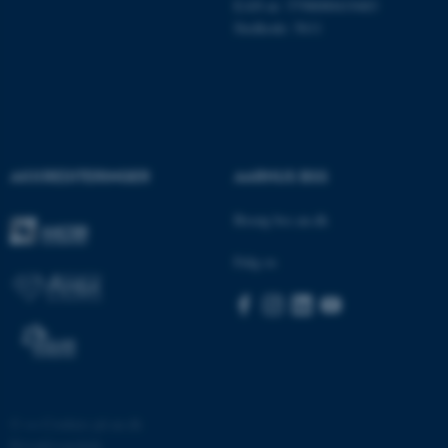
EAN nr: 5798000419483
med at gøre hjemmesiden
Stedkode: 5611
brugbar ved at aktivere nogle
grundlæggende funktioner
som navigation mm.
Hjemmesiden kan ikke
fungerer uden disse cookies.
AKKREDITERINGER
AARHUS BSS
Besøg bss.au.dk
Navn
Udbyder / Domæne
be_typo_user
TYPO3 Association
Følg os
.au.dk
fe_typo_user
Typo3 Association
.au.dk
©
—
Cookies på au.dk
Privatlivspolitik