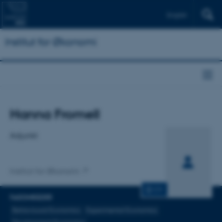
English
Institut for Økonomi
Titel
Hanna Fromell
Primær tilknytning
Adjunkt
Institut for Økonomi
CV
FAGOMRÅDER
Behavioural Economics
Experimental Economics