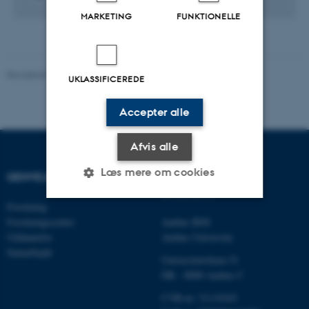
MARKETING
FUNKTIONELLE
Revideret 07.05.2026
-
Birgitte Højklint Nielsen
UKLASSIFICEREDE
Accepter alle
Afvis alle
Læs mere om cookies
GENVEJE
INSTITUT FOR
ØKONOMI
Forskning
Forskningscentre
Aarhus BSS
Nødvendige
Statistiske
Marketing
Uddannelse
Aarhus University
Funktionelle
Uklassificerede
Samarbejde
Universitetsbyen 51
DK - 8000 Aarhus C
CVR-nr: 31119103
Nødvendige cookies hjælper