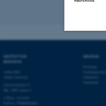
NØDVENDIGE
Revideret 07.05
Nødvendige
INSTITUT FOR
GENVEJE
Nødvendige cooki
ØKONOMI
grundlæggende fu
Forskning
cookies.
Aarhus BSS
Forskningscentr
Aarhus University
Uddannelse
Samarbejde
Universitetsbyen 51
DK - 8000 Aarhus C
Navn
CVR-nr: 31119103
be_typo_user
EAN nr: 5798000419483