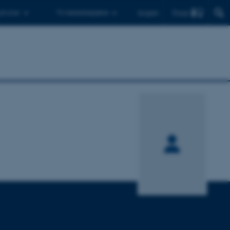
Find
 ph.d.er
Til medarbejdere
English