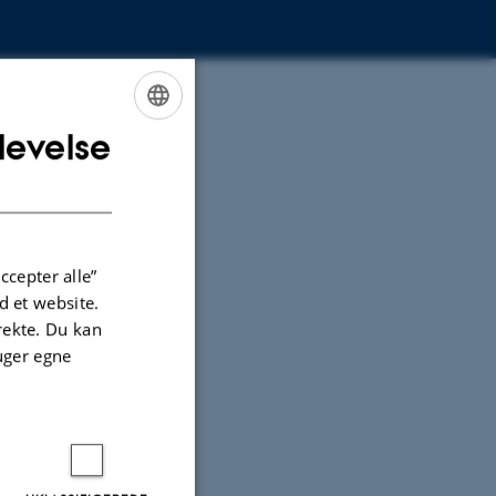
levelse
ENGLISH
DANISH
ccepter alle”
 et website.
irekte. Du kan
uger egne