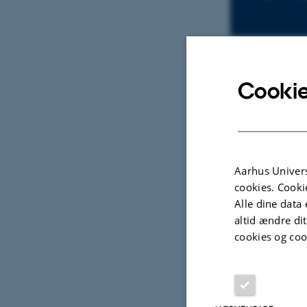
Cookie
Master o
Aarhus Univers
cookies. Cooki
Alle dine data 
altid ændre di
cookies og coo
Commun