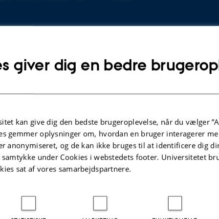
telefonnummer
Kopier
mailadresse
s giver dig en bedre brugerop
Profil
f Arts (MA) English
itet kan give dig den bedste brugeroplevelse, når du vælger ”A
es gemmer oplysninger om, hvordan en bruger interagerer med
er anonymiseret, og de kan ikke bruges til at identificere dig d
Arbejdsområder
t samtykke under Cookies i webstedets footer. Universitetet br
kies sat af vores samarbejdspartnere.
ication