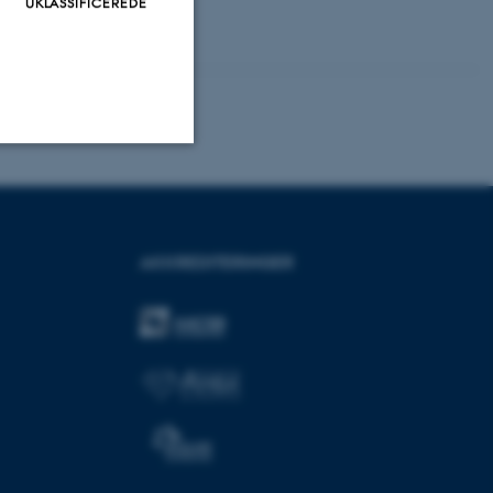
UKLASSIFICEREDE
Uklassificerede
AKKREDITERINGER
ere nogle
rer uden disse
 vores CMS-udbyder,
identificere en backend-
bruger er logget ind i