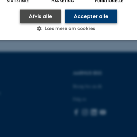
STATISTISKE
MARKETING
FUNKTIONELLE
Afvis alle
Accepter alle
.2026
-
Birgitte Højklint Nielsen
Læs mere om cookies
Statistiske
Marketing
Funktionelle
AARHUS BSS
es hjælper med at gøre hjemmesiden brugbar ved at aktiv
nktioner som navigation mm. Hjemmesiden kan ikke funge
Besøg bss.au.dk
e
Følg os
Udbyder / Domæne
Udløb
Beskrivelse
30
Denne cookie sættes af
TYPO3 Association
minutter
TYPO3, og bruges til at 
.au.dk
session, når en backend-