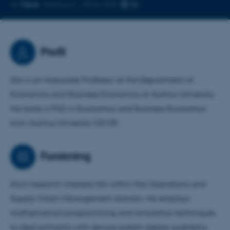
Kopier
Mere
Aarhus C, 1816-438
telefonnummer
Profil
Ata is an Associate Professor at the Department of
Economics and Business Economics at Aarhus University.
He holds a PhD in Economics and Business Economics
from Aarhus University (2018).
Forskning
Ata’s research interests fall within the Operations and
Supply Chain Management domain. He employs
mathematical programming and simulation techniques
to deal primarily with service system design problems