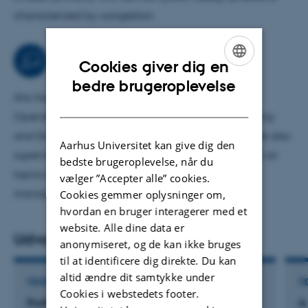
characterized by congestion.
Uddannelse
Cookies giver dig en
ENGLISH
bedre brugeroplevelse
Ata has been teaching various courses including
DANISH
Operations Management, Business Process Modelling
and Simulation, and Performance Management. He also
Aarhus Universitet kan give dig den
supervises students at Bachelor’s and Master’s level on
bedste brugeroplevelse, når du
topics related to operations and supply chain
vælger ”Accepter alle” cookies.
management.
Cookies gemmer oplysninger om,
hvordan en bruger interagerer med et
website. Alle dine data er
Udvalgte publikationer
anonymiseret, og de kan ikke bruges
til at identificere dig direkte. Du kan
altid ændre dit samtykke under
TIDSSKRIFTARTIKEL
TI
Cookies i webstedets footer.
Profit maximization in congested hub location
A