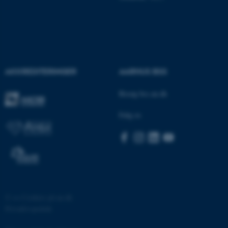
be_typo_user
TYPO3 Association
.au.dk
fe_typo_user
Typo3 Association
.au.dk
AKKREDITERINGER
AARHUS BSS
Besøg bss.au.dk
Følg os
©
—
Cookies på au.dk
ASP.NET_SessionId
Microsoft Corporation
Privatlivspolitik
.au.dk